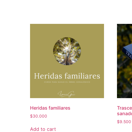
Heridas familiares
Trasce
sanad
$
30.000
$
9.500
Add to cart