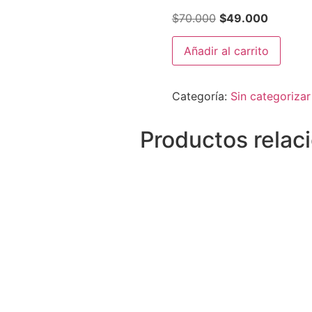
El
El
$
70.000
$
49.000
precio
precio
No
original
actual
Añadir al carrito
eres
tú,
era:
es:
soy
$70.000.
$49.000
yo
Categoría:
Sin categorizar
cantidad
Productos relac