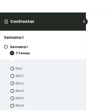
Confrontar
Semana I
Semana I
7 Temas
Día I
Día 2
Día 3
Día 4
Día 5
Día 6