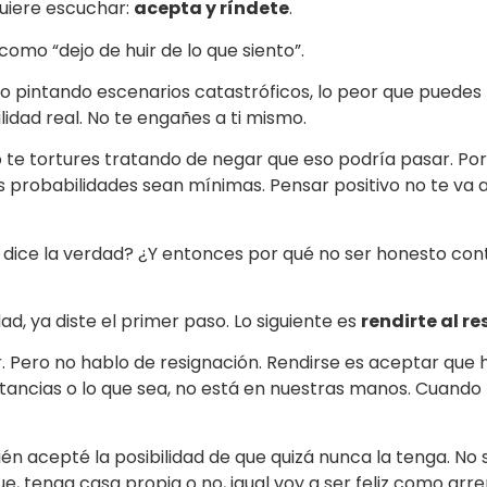
quiere escuchar:
acepta y ríndete
.
o como “dejo de huir de lo que siento”.
e o pintando escenarios catastróficos, lo peor que puedes 
idad real. No te engañes a ti mismo.
No te tortures tratando de negar que eso podría pasar. Po
as probabilidades sean mínimas. Pensar positivo no te va 
e dice la verdad? ¿Y entonces por qué no ser honesto con
d, ya diste el primer paso. Lo siguiente es
rendirte al r
Pero no hablo de resignación. Rendirse es aceptar que h
ancias o lo que sea, no está en nuestras manos. Cuando t
én acepté la posibilidad de que quizá nunca la tenga. No 
ue, tenga casa propia o no, igual voy a ser feliz como arr