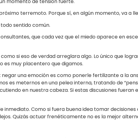
 un momento de tensión fuerte.
 próximo terremoto. Porque sí, en algún momento, va a lleg
de todo sentido común.
 consultantes, que cada vez que el miedo aparece en es
 como si eso de verdad arreglara algo. Lo único que logr
 no es muy placentero que digamos.
negar una emoción es como ponerle fertilizante a la ans
s es meternos en una pelea interna, tratando de “pensar
tiendo en nuestra cabeza. Si estas discusiones fueran e
 de inmediato. Como si fuera buena idea tomar decisiones
lejos. Quizás actuar frenéticamente no es la mejor alter