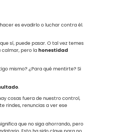
hacer es evadirlo o luchar contra él.
rque sí, puede pasar. O tal vez temes
a calmar, pero la
honestidad
tigo mismo? ¿Para qué mentirte? Si
esultado
.
ay cosas fuera de nuestro control,
e rindes, renuncias a ver ese
significa que no siga ahorrando, pero
endatario. Esto ha sido clave para no