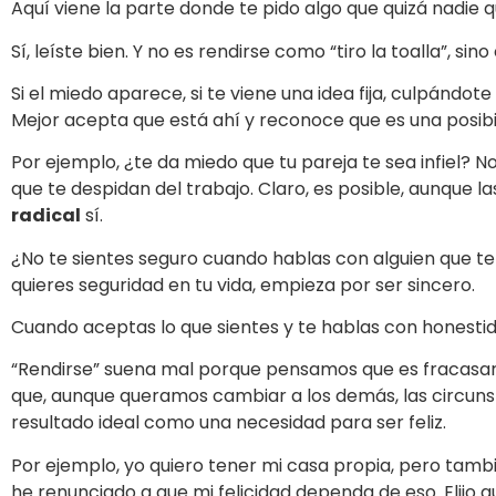
Aquí viene la parte donde te pido algo que quizá nadie 
Sí, leíste bien. Y no es rendirse como “tiro la toalla”, sin
Si el miedo aparece, si te viene una idea fija, culpándot
Mejor acepta que está ahí y reconoce que es una posibil
Por ejemplo, ¿te da miedo que tu pareja te sea infiel? 
que te despidan del trabajo. Claro, es posible, aunque l
radical
sí.
¿No te sientes seguro cuando hablas con alguien que t
quieres seguridad en tu vida, empieza por ser sincero.
Cuando aceptas lo que sientes y te hablas con honestida
“Rendirse” suena mal porque pensamos que es fracasar. 
que, aunque queramos cambiar a los demás, las circunst
resultado ideal como una necesidad para ser feliz.
Por ejemplo, yo quiero tener mi casa propia, pero tambi
he renunciado a que mi felicidad dependa de eso. Elijo q