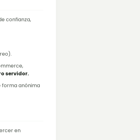
de confianza,
reo).
Commerce,
o servidor.
de forma anónima
jercer en